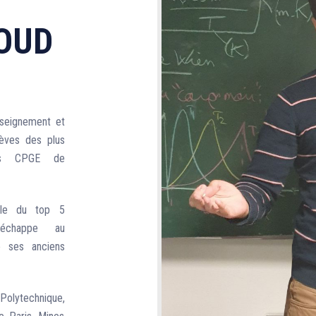
GOUD
nseignement et
lèves des plus
uses CPGE de
ole du top 5
n’échappe au
e ses anciens
Polytechnique,