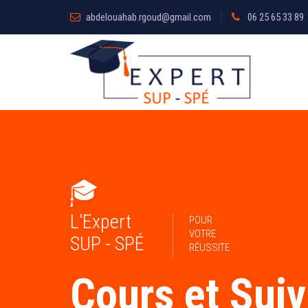
abdelouahab.rgoud@gmail.com
06 25 65 33 89
L'Expert
POUR
VOTRE
SUP - SPÉ
RÉUSSITE
Cours et Suiv