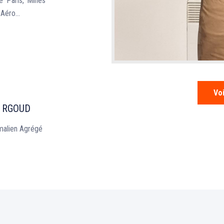
e Paris, Mines
pAéro…
Voi
b RGOUD
malien Agrégé