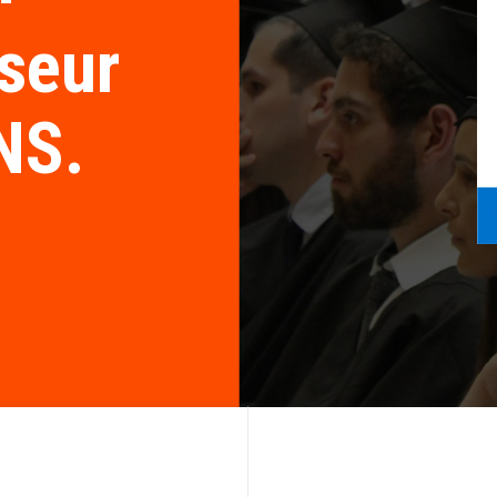
sseur
NS.