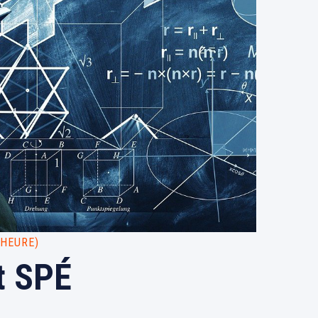
/ HEURE)
t SPÉ