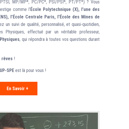
, PTSI, MP/MP*, PC/PC*, PSI/PSI*, PT/PT*) ? Vous
restige comme l’
École Polytechnique (X), l’une des
S), l’École Centrale Paris, l’École des Mines de
 un suivi de qualité, personnalisé, et quasi-quotidien,
 Physiques, effectué par un véritable professeur,
 Physiques
, qui répondra à toutes vos questions durant
s rêves
!
SUP-SPE
est là pour vous !
En Savoir +