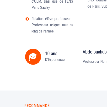
ENS, Central
d’ULM, ainsi que de l’ENS
de Paris, Su
Paris Saclay.
Relation élève-professeur :
Professeur unique tout au
long de l'année.
Abdelouaha
10 ans
D'Experience
Professeur Nor
RECOMMANDÉ